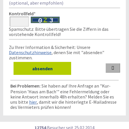
(optional, aber empfohlen)
Kontrollfeld
*
Spamschutz: Bitte übertragen Sie die Ziffern in das
vorstehende Kontrollfeld!
Zu Ihrer Information & Sicherheit: Unsere
Datenschutzhinweise
, denen Sie mit "absenden"
zustimmen.

Bei Problemen:
Sie haben auf Ihre Anfrage an "Kur-
Pension 'Haus am Bach'" eine Fehlermeldung oder
keine Antwort innerhalb 48h erhalten? Melden Sie es
uns bitte
hier
, damit wir die hinterlegte E-Mailadresse
des Vermieters prüfen können!
12754
Besucher seit
2
5.0
2.2
0
1
4