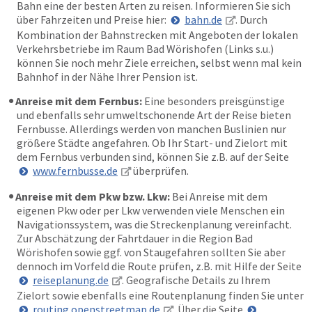
Bahn eine der besten Arten zu reisen. Informieren Sie sich
über Fahrzeiten und Preise hier:
bahn.de
. Durch
Kombination der Bahnstrecken mit Angeboten der lokalen
Verkehrsbetriebe im Raum Bad Wörishofen (Links s.u.)
können Sie noch mehr Ziele erreichen, selbst wenn mal kein
Bahnhof in der Nähe Ihrer Pension ist.
Anreise mit dem Fernbus:
Eine besonders preisgünstige
und ebenfalls sehr umweltschonende Art der Reise bieten
Fernbusse. Allerdings werden von manchen Buslinien nur
größere Städte angefahren. Ob Ihr Start- und Zielort mit
dem Fernbus verbunden sind, können Sie z.B. auf der Seite
www.fernbusse.de
überprüfen.
Anreise mit dem Pkw bzw. Lkw:
Bei Anreise mit dem
eigenen Pkw oder per Lkw verwenden viele Menschen ein
Navigationssystem, was die Streckenplanung vereinfacht.
Zur Abschätzung der Fahrtdauer in die Region Bad
Wörishofen sowie ggf. von Staugefahren sollten Sie aber
dennoch im Vorfeld die Route prüfen, z.B. mit Hilfe der Seite
reiseplanung.de
. Geografische Details zu Ihrem
Zielort sowie ebenfalls eine Routenplanung finden Sie unter
routing.openstreetmap.de
. Über die Seite